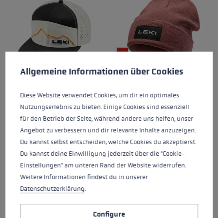
Cookie preferences
This website uses cookies to give you the best possible experience. Some c
Allgemeine Informationen über Cookies
CASUAL CAP LEKI
CASUAL BEANIE
Diese Website verwendet Cookies, um dir ein optimales
Nutzungserlebnis zu bieten. Einige Cookies sind essenziell
€30.00
€30.00
für den Betrieb der Seite, während andere uns helfen, unser
Angebot zu verbessern und dir relevante Inhalte anzuzeigen.
Average rating of 4 out of 5 stars
Du kannst selbst entscheiden, welche Cookies du akzeptierst.
Du kannst deine Einwilligung jederzeit über die "Cookie-
Einstellungen" am unteren Rand der Website widerrufen.
Weitere Informationen findest du in unserer
Datenschutzerklärung
.
Configure