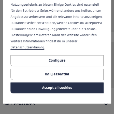
Colours
beige
Nutzungserlebnis zu bieten. Einige Cookies sind essenziell
für den Betrieb der Seite, während andere uns helfen, unser
Angebot zu verbessern und dir relevante Inhalte anzuzeigen.
Du kannst selbst entscheiden, welche Cookies du akzeptierst.
Du kannst deine Einwilligung jederzeit über die "Cookie-
Einstellungen" am unteren Rand der Website widerrufen.
Weitere Informationen findest du in unserer
Datenschutzerklärung
.
The hoodie, made from 85% cotton, combines
comfort with style. Perfect for relaxed days
Configure
and cool nights. The high-quality material
ensures a comfortable fit, while the classic cut
Only essential
and hood with drawstring create a casual look.
Accept all cookies
ALL FEATURES