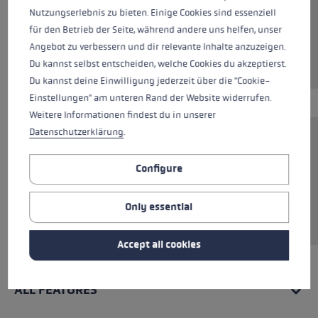
Colours
beige
Nutzungserlebnis zu bieten. Einige Cookies sind essenziell
für den Betrieb der Seite, während andere uns helfen, unser
Angebot zu verbessern und dir relevante Inhalte anzuzeigen.
Du kannst selbst entscheiden, welche Cookies du akzeptierst.
Du kannst deine Einwilligung jederzeit über die "Cookie-
Einstellungen" am unteren Rand der Website widerrufen.
Weitere Informationen findest du in unserer
Datenschutzerklärung
.
This 100% cotton T-shirt is the perfect
everyday all-rounder. The breathable material
Configure
feels pleasantly soft and ensures optimal
comfort, whether worn on its own or under a
Only essential
jumper, shirt or jacket.
Accept all cookies
ALL FEATURES