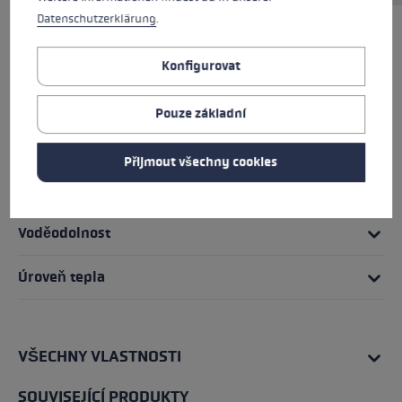
Datenschutzerklärung
.
TO NEJLEPŠÍ
Konfigurovat
Rukojeťový systém
Pouze základní
Vejít se
Přijmout všechny cookies
Podrobnosti
Voděodolnost
Úroveň tepla
VŠECHNY VLASTNOSTI
SOUVISEJÍCÍ PRODUKTY