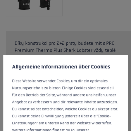
Díky konstrukci pro 2+2 prsty budete mít s PRC
Premium Thermo Plus Shark Lobster vždy teplé
Předvolby cookies
ruce. 100% vysoce kvalitní a super měkká kozí
Tato webová stránka používá soubory cookie k zajištění co n
useň na dlani, extrémně pružný materiál
Allgemeine Informationen über Cookies
Softspan na hřbetu ruky i izolace Primaloft®
Crosscore™ zajišťují neuvěřitelný komfort při
Diese Website verwendet Cookies, um dir ein optimales
nošení. Rukavice jsou obzvláště odolné proti
Nutzungserlebnis zu bieten. Einige Cookies sind essenziell
větru díky podšívce Gore WIndstopper® Liner.
für den Betrieb der Seite, während andere uns helfen, unser
Kombinace izolace a vnitřní podšívky zajišťuje
Angebot zu verbessern und dir relevante Inhalte anzuzeigen.
vyšší tepelný výkon. Systém Trigger Shark s
Du kannst selbst entscheiden, welche Cookies du akzeptierst.
integrovaným Powerframe umožňuje
Du kannst deine Einwilligung jederzeit über die "Cookie-
optimální přenos výkonu na holi.
Einstellungen" am unteren Rand der Website widerrufen.
Weitere Informationen findest du in unserer