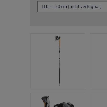
Zubehör & Ersatzteile
ne Handschuhgröße
hren →