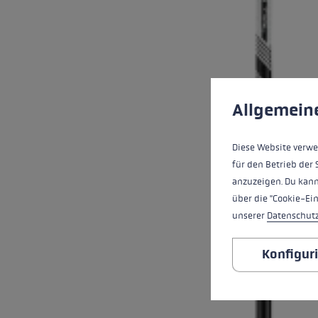
Cookie-Voreinstell
Diese Website verwe
Allgemein
Diese Website verwe
für den Betrieb der 
anzuzeigen. Du kann
über die "Cookie-Ei
unserer
Datenschut
Konfigur