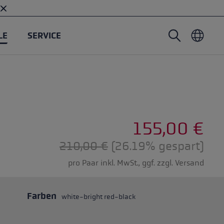
LE
SERVICE
Nordic Walking Stöcke
Tourenhandschuhe
Headwear
Trailrunning
Fixlänge
Wasserdichte Handschuhe
Stöcke
Vario
Fäustlinge
Handschuhe
155,00 €
Gummipuffer
Leichte Handschuhe
Regulärer Preis:
210,00 €
(26.19% gespart)
pro Paar inkl. MwSt., ggf. zzgl. Versand
Farben
white-bright red-black
öcken