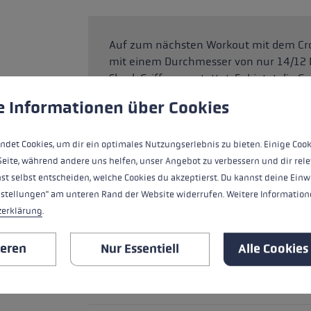
Auf zum nächsten Workout mit dem Cross
mit einem Durchmesser von nur 14/12 M
Shark Griff ausgestattet. Er bietet die
ungen
ndet Cookies, um eine bestmögliche Erfahrung bieten zu kö
Unterstützung eines Hiking Griffs mit e
e Informationen über Cookies
aus hochatmungsaktivem Mesh mit optim
umschlossen und die Handmuskulatur en
Schaumgriff sorgt für zusätzliche Greif
ndet Cookies, um dir ein optimales Nutzungserlebnis zu bieten. Einige Cook
Unisex Look mit einem Packmaß von 42 
Seite, während andere uns helfen, unser Angebot zu verbessern und dir rele
Support bei deiner sportlichen Bergtour.
st selbst entscheiden, welche Cookies du akzeptierst. Du kannst deine Einw
nstellungen" am unteren Rand der Website widerrufen. Weitere Informatione
zerklärung
.
HIGHLIGHTS
ieren
Nur Essentiell
Alle Cookies
Griffverlängerung