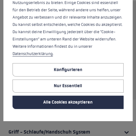
Nutzungserlebnis zu bieten. Einige Cookies sind essenziell
für den Betrieb der Seite, während andere uns helfen, unser
Leichter Trekking Stock aus der
Angebot zu verbessern und dir relevante Inhalte anzuzeigen.
Vintage Linie. Ausgestattet mit
Du kannst selbst entscheiden, welche Cookies du akzeptierst.
einem EVOCON Griff mit
Du kannst deine Einwilligung jederzeit über die "Cookie-
anpassbarer Schlaufe und
Einstellungen" am unteren Rand der Website widerrufen.
abgerundeter Stützfläche sorgt
Weitere Informationen findest du in unserer
der Stock für angenehmes
Datenschutzerklärung
.
bergab gehen. Das Super Lock
System lässt dich deine
Konfigurieren
individuell benötigte Länge
zwischen 100 und 135 cm
Nur Essentiell
einstellen.
Alle Cookies akzeptieren
HIGHLIGHTS
Griff - Schlaufe/Handschuh System