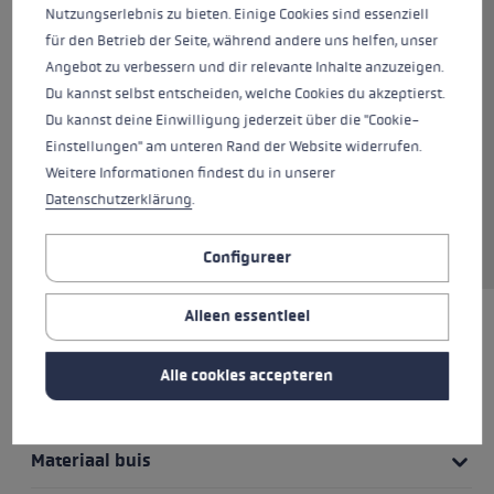
Nutzungserlebnis zu bieten. Einige Cookies sind essenziell
Lichtgewicht trekkingstok uit de
für den Betrieb der Seite, während andere uns helfen, unser
Vintage-serie. Uitgerust met een
Angebot zu verbessern und dir relevante Inhalte anzuzeigen.
EVOCON grip met verstelbare PA
Du kannst selbst entscheiden, welche Cookies du akzeptierst.
Safety lus en afgerond
Du kannst deine Einwilligung jederzeit über die "Cookie-
steunvlak, zorgt de stok voor
Einstellungen" am unteren Rand der Website widerrufen.
comfortabel bergafwaarts lopen.
Weitere Informationen findest du in unserer
Met het Super Lock-systeem
Datenschutzerklärung
.
kun je je individuele lengte
instellen tussen 100 en 135 cm.
Configureer
Alleen essentieel
HIGHLIGHTS
Alle cookies accepteren
Grip - lus/handschoen systeem
Materiaal buis