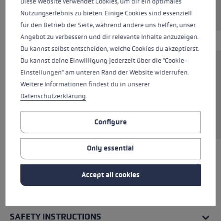
Diese Website verwendet Cookies, um dir ein optimales
Nutzungserlebnis zu bieten. Einige Cookies sind essenziell
für den Betrieb der Seite, während andere uns helfen, unser
Angebot zu verbessern und dir relevante Inhalte anzuzeigen.
Du kannst selbst entscheiden, welche Cookies du akzeptierst.
Du kannst deine Einwilligung jederzeit über die "Cookie-
This 100% cotton T-shirt is the perfect
Einstellungen" am unteren Rand der Website widerrufen.
everyday all-rounder. The breathable material
Weitere Informationen findest du in unserer
feels pleasantly soft and ensures optimal
Datenschutzerklärung
.
comfort, whether worn on its own or under a
jumper, shirt or jacket.
Configure
Only essential
ALL FEATURES
Accept all cookies
REVIEWS (1)
SAFETY INSTRUCTIONS