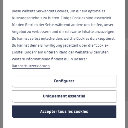
Couleurs
beige
Diese Website verwendet Cookies, um dir ein optimales
Nutzungserlebnis zu bieten. Einige Cookies sind essenziell
für den Betrieb der Seite, während andere uns helfen, unser
Angebot zu verbessern und dir relevante Inhalte anzuzeigen.
Du kannst selbst entscheiden, welche Cookies du akzeptierst.
Du kannst deine Einwilligung jederzeit über die "Cookie-
Einstellungen" am unteren Rand der Website widerrufen.
Weitere Informationen findest du in unserer
Ce t-shirt 100 % coton est le parfait article
Datenschutzerklärung
.
polyvalent pour tous les jours. Le matériau
respirant est agréablement doux sur la peau et
Configurer
assure un confort optimal, qu'il soit porté seul
ou sous un pull, une chemise ou une veste.
Uniquement essentiel
Accepter tous les cookies
TOUTES LES CARACTÉRISTIQUES