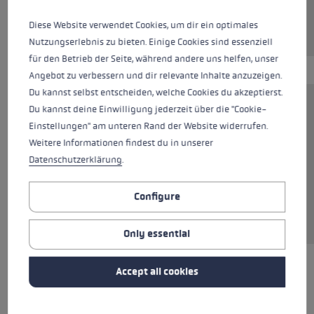
Diese Website verwendet Cookies, um dir ein optimales
Nutzungserlebnis zu bieten. Einige Cookies sind essenziell
für den Betrieb der Seite, während andere uns helfen, unser
Angebot zu verbessern und dir relevante Inhalte anzuzeigen.
Du kannst selbst entscheiden, welche Cookies du akzeptierst.
Du kannst deine Einwilligung jederzeit über die "Cookie-
The Pad Walking Multi System is a practical
Einstellungen" am unteren Rand der Website widerrufen.
addition to your poles. The set includes two
Weitere Informationen findest du in unserer
rubber pads “Power Grip Pad” for grip on paved
Datenschutzerklärung
.
roads as well as two adapter variants for
different pole tips. The rubber tips are suitable
Configure
for the Flex Tip and the Speed Tip and are also
compatible with various third-party brands.
Only essential
Accept all cookies
ALL FEATURES