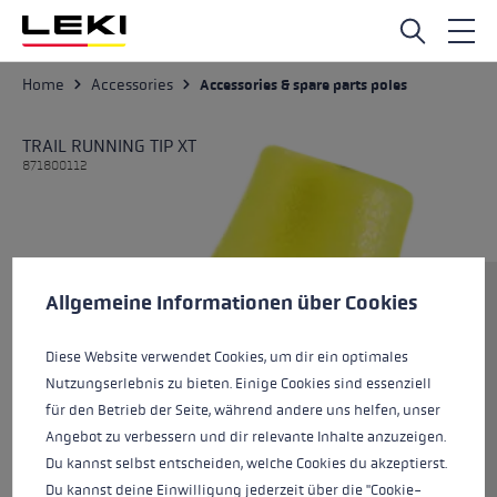
Skip to main content
Home
Accessories
Accessories & spare parts poles
TRAIL RUNNING TIP XT
871800112
Cookie preferences
Size
This website uses cookies to give you the best possible experience. Some c
Allgemeine Informationen über Cookies
Diese Website verwendet Cookies, um dir ein optimales
Nutzungserlebnis zu bieten. Einige Cookies sind essenziell
Colours
neonyellow
für den Betrieb der Seite, während andere uns helfen, unser
Angebot zu verbessern und dir relevante Inhalte anzuzeigen.
Du kannst selbst entscheiden, welche Cookies du akzeptierst.
Du kannst deine Einwilligung jederzeit über die "Cookie-