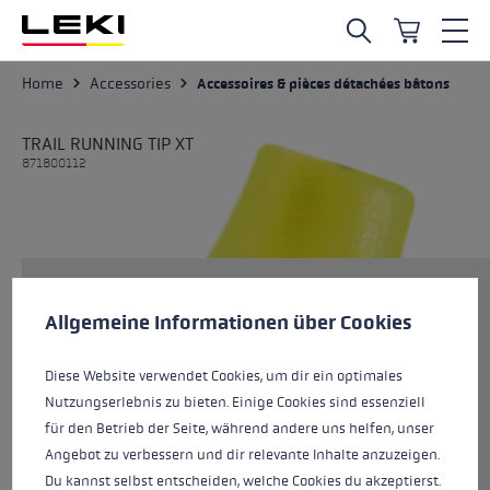
Skip to main content
Home
Accessories
Accessoires & pièces détachées bâtons
TRAIL RUNNING TIP XT
871800112
Préférences en matière de cookies
Taille
This website uses cookies to give you the best possible experience. Some c
Allgemeine Informationen über Cookies
Diese Website verwendet Cookies, um dir ein optimales
Couleurs
neonyellow
Nutzungserlebnis zu bieten. Einige Cookies sind essenziell
für den Betrieb der Seite, während andere uns helfen, unser
Angebot zu verbessern und dir relevante Inhalte anzuzeigen.
Du kannst selbst entscheiden, welche Cookies du akzeptierst.