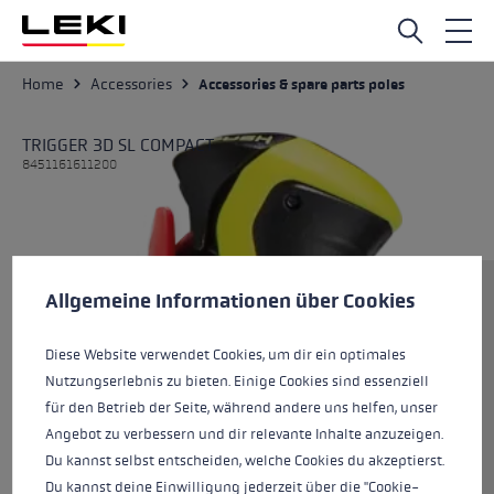
Skip to main content
Home
Accessories
Accessories & spare parts poles
TRIGGER 3D SL COMPACT
8451161611200
Cookie preferences
Size
This website uses cookies to give you the best possible experience. Some c
Allgemeine Informationen über Cookies
Diese Website verwendet Cookies, um dir ein optimales
Nutzungserlebnis zu bieten. Einige Cookies sind essenziell
Colours
neonyellow-black
für den Betrieb der Seite, während andere uns helfen, unser
Angebot zu verbessern und dir relevante Inhalte anzuzeigen.
Du kannst selbst entscheiden, welche Cookies du akzeptierst.
Du kannst deine Einwilligung jederzeit über die "Cookie-