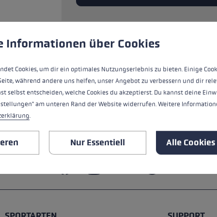
ne Handschuhgröße
hren →
ungen
ndet Cookies, um eine bestmögliche Erfahrung bieten zu kö
e Informationen über Cookies
ALLE EIGENSCHAFTEN
ndet Cookies, um dir ein optimales Nutzungserlebnis zu bieten. Einige Cook
SICHERHEITSHINWEISE
Seite, während andere uns helfen, unser Angebot zu verbessern und dir rele
st selbst entscheiden, welche Cookies du akzeptierst. Du kannst deine Einw
nstellungen" am unteren Rand der Website widerrufen. Weitere Informatione
zerklärung
.
ieren
Nur Essentiell
Alle Cookies
SPORTARTEN
SUPPORT