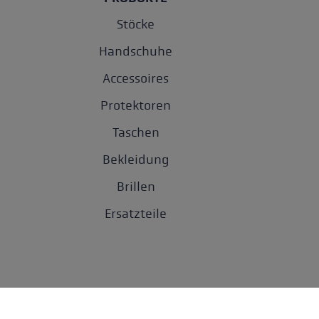
Stöcke
Handschuhe
Accessoires
Protektoren
Taschen
Bekleidung
Brillen
Ersatzteile
Datenschu