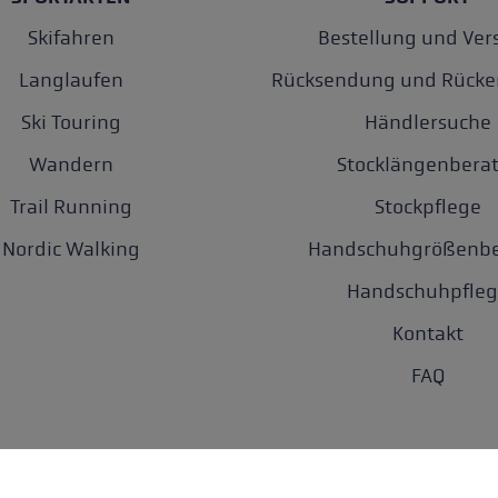
Skifahren
Bestellung und Ver
Langlaufen
Rücksendung und Rücke
Ski Touring
Händlersuche
Wandern
Stocklängenberat
Trail Running
Stockpflege
Nordic Walking
Handschuhgrößenbe
Handschuhpfleg
Kontakt
FAQ
tz
AGB
Barrierefreiheit
Cookie-Einstellungen
Newsletter