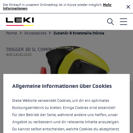
Der Einkauf in unserem Onlineshop ist in Kürze wieder möglich.
Mehr
Zum Hauptinhalt springen
Informationen
Home
Accessoires
Zubehör & Ersatzteile Stöcke
TRIGGER 3D SL COMPACT
8451161611200
Cookie-Voreinstellungen
Diese Website verwendet Cookies, um eine bestmögliche Er
Allgemeine Informationen über Cookies
Größe
Diese Website verwendet Cookies, um dir ein optimales
Nutzungserlebnis zu bieten. Einige Cookies sind essenziell
Farben
neonyellow-black
für den Betrieb der Seite, während andere uns helfen, unser
Angebot zu verbessern und dir relevante Inhalte anzuzeigen.
Du kannst selbst entscheiden, welche Cookies du akzeptierst.