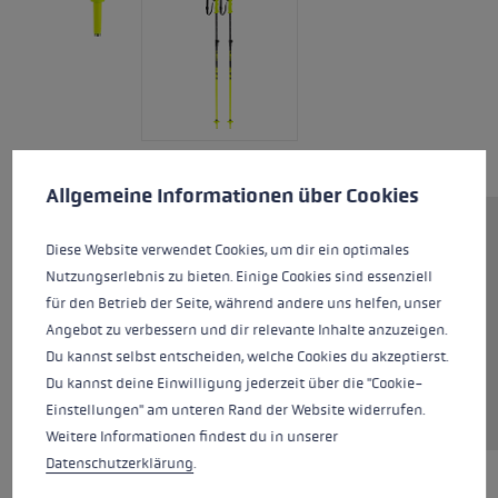
Préférences en matière de cookies
Ce site Web utilise des cookies pour garantir la meilleure ex
Allgemeine Informationen über Cookies
Bâton de ski pour enfants avec
Diese Website verwendet Cookies, um dir ein optimales
Buckle Strap réglable pour un
Nutzungserlebnis zu bieten. Einige Cookies sind essenziell
grand plaisir sur les pistes. Le
für den Betrieb der Seite, während andere uns helfen, unser
Rider Vario se règle très
Angebot zu verbessern und dir relevante Inhalte anzuzeigen.
facilement entre 85 et 105 cm
Du kannst selbst entscheiden, welche Cookies du akzeptierst.
grâce au Super Lock plus et peut
Du kannst deine Einwilligung jederzeit über die "Cookie-
ainsi grandir au fil des années.
Einstellungen" am unteren Rand der Website widerrufen.
Weitere Informationen findest du in unserer
Datenschutzerklärung
.