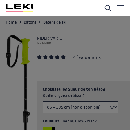
Passer au contenu principal
Home
Bâtons
Bâtons de ski
RIDER VARIO
65344801
2 Évaluations
Note moyenne de 5 sur 5 étoiles
Choisis la longueur de ton bâton
Quelle longueur de bâton ?
Couleurs
neonyellow-black