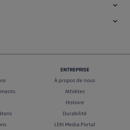
ENTREPRISE
oi
À propos de nous
ements
Athlètes
e
Histoire
âtons
Durabilité
ons
LEKI Media Portal