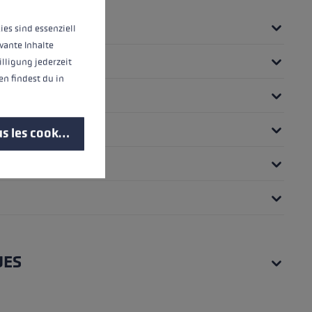
ies sind essenziell
vante Inhalte
illigung jederzeit
n findest du in
s les cookies
UES