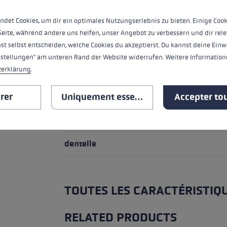
poignée
ndet Cookies, um dir ein optimales Nutzungserlebnis zu bieten. Einige Cook
Seite, während andere uns helfen, unser Angebot zu verbessern und dir rele
boucle
st selbst entscheiden, welche Cookies du akzeptierst. Du kannst deine Einw
nstellungen" am unteren Rand der Website widerrufen. Weitere Informatione
Matériau du tube
zerklärung
.
système de réglage
rer
Uniquement essentiel
Accepter tou
assiette
dentelle
TOUTES LES CARACTÉRISTIQ
RELATED PRODUCTS