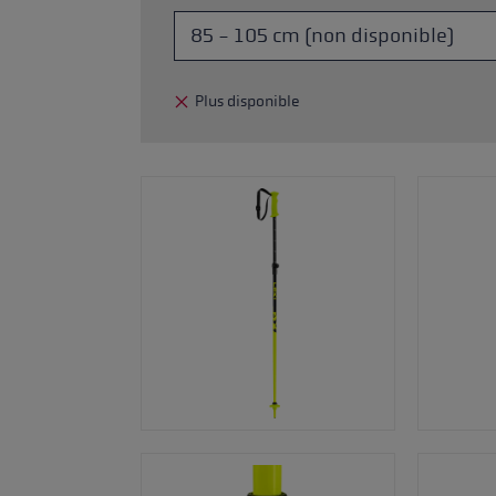
ébutants
tre taille de gants
Plus disponible
plus →