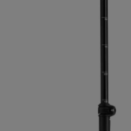
pour les d
Gants extra chauds
Trouvez vo
En savoir 