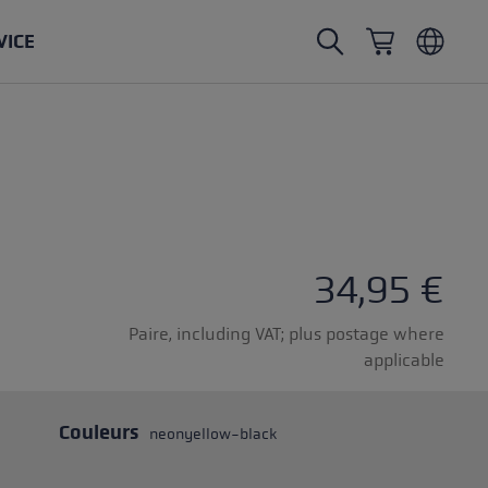
VICE
Bâtons de marche nordique
Gants de ski de randonnée
Chapeaux
Trailrunning
Longueur fixe
Gants imperméables
Bâtons
Vario
Moufles
Gants
tampon en caoutchouc
Gants légers
34,95 €
Paire, including VAT; plus postage where
applicable
s
Couleurs
neonyellow-black
change