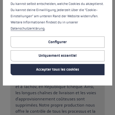
performances haut de gamme avec la fiabilité et
Du kannst selbst entscheiden, welche Cookies du akzeptierst.
le confort. Nous consultons des experts et des
Du kannst deine Einwilligung jederzeit über die "Cookie-
sportifs professionnels pendant le processus de
Einstellungen" am unteren Rand der Website widerrufen.
développement afin de garantir le niveau de
Weitere Informationen findest du in unserer
qualité unique de LEKI. Plus de 250 brevets
Datenschutzerklärung
.
témoignent du niveau d'innovation et de qualité
de LEKI.
Configurer
Uniquement essentiel
Qualité
Accepter tous les cookies
Nos produits sont développés et fabriqués en
commun à Kirchheim unter Teck, en Souabe,
et à Tachov, en République tchèque. Ainsi,
les longues chaînes de livraison et les voies
d'approvisionnement coûteuses sont
supprimées. Notre propre production nous
offre le contrôle de tous les processus et la