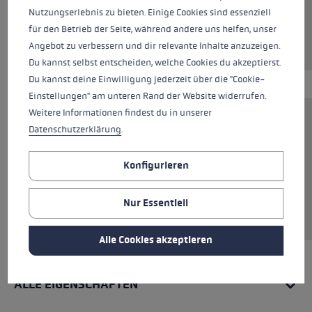
Nutzungserlebnis zu bieten. Einige Cookies sind essenziell
für den Betrieb der Seite, während andere uns helfen, unser
Angebot zu verbessern und dir relevante Inhalte anzuzeigen.
Du kannst selbst entscheiden, welche Cookies du akzeptierst.
Du kannst deine Einwilligung jederzeit über die "Cookie-
Einstellungen" am unteren Rand der Website widerrufen.
Weitere Informationen findest du in unserer
Der Hoodie aus 85 % Baumwolle vereint
Datenschutzerklärung
.
Komfort mit Stil. Perfekt für entspannte Tage
und kühle Nächte. Das hochwertige Material
Konfigurieren
sorgt für ein angenehmes Tragegefühl,
während der klassische Schnitt und die Kapuze
Nur Essentiell
mit Kordelzug für einen lässigen Look sorgen.
Alle Cookies akzeptieren
ALLE EIGENSCHAFTEN