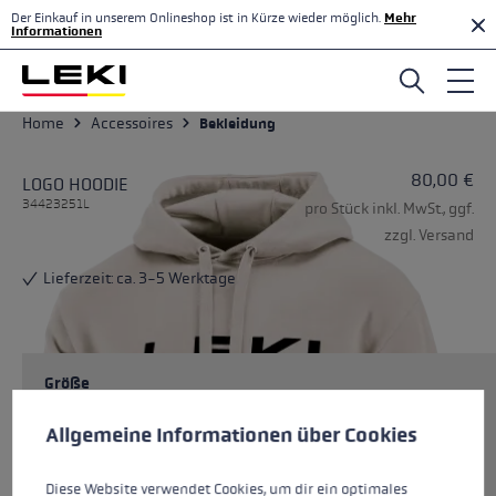
Der Einkauf in unserem Onlineshop ist in Kürze wieder möglich.
Mehr
Zum Hauptinhalt springen
Informationen
Home
Accessoires
Bekleidung
80,00 €
LOGO HOODIE
34423251L
pro Stück inkl. MwSt., ggf.
zzgl. Versand
Lieferzeit: ca. 3-5 Werktage
Größe
Cookie-Voreinstellungen
Diese Website verwendet Cookies, um eine bestmögliche Er
Allgemeine Informationen über Cookies
Farben
beige
Diese Website verwendet Cookies, um dir ein optimales