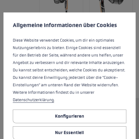
Cookie-Voreinstellungen
Diese Website verwendet Cookies, um eine bestmögliche Er
Allgemeine Informationen über Cookies
Diese Website verwendet Cookies, um dir ein optimales
Nutzungserlebnis zu bieten. Einige Cookies sind essenziell
für den Betrieb der Seite, während andere uns helfen, unser
Angebot zu verbessern und dir relevante Inhalte anzuzeigen.
Du kannst selbst entscheiden, welche Cookies du akzeptierst.
Du kannst deine Einwilligung jederzeit über die "Cookie-
Einstellungen" am unteren Rand der Website widerrufen.
Weitere Informationen findest du in unserer
Datenschutzerklärung
.
Du powerst dich gerne beim
Konfigurieren
Nordic Walking aus? Dann ist der
Pacemaker Lite dein idealer
Sparringspartner. Der leichte,
Nur Essentiell