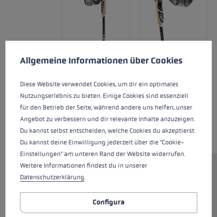
Preferenze per i cookie
This website uses cookies to give you the best possible experience. Some c
Allgemeine Informationen über Cookies
Diese Website verwendet Cookies, um dir ein optimales
Nutzungserlebnis zu bieten. Einige Cookies sind essenziell
für den Betrieb der Seite, während andere uns helfen, unser
Angebot zu verbessern und dir relevante Inhalte anzuzeigen.
Du kannst selbst entscheiden, welche Cookies du akzeptierst.
Du kannst deine Einwilligung jederzeit über die "Cookie-
Einstellungen" am unteren Rand der Website widerrufen.
Weitere Informationen findest du in unserer
Ti piace il Nordic Walking? Allora
Datenschutzerklärung
.
il Pacemaker Lite è il tuo
compagno ideale di
Configura
allenamento. Il bastone leggero