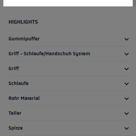
HIGHLIGHTS
Gummipuffer
Griff - Schlaufe/Handschuh System
Griff
Schlaufe
Rohr Material
Teller
Spitze