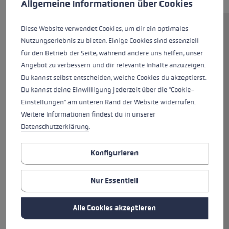
Allgemeine Informationen über Cookies
Diese Website verwendet Cookies, um dir ein optimales
Du powerst dich gerne beim
Nutzungserlebnis zu bieten. Einige Cookies sind essenziell
Nordic Walking aus? Dann ist der
für den Betrieb der Seite, während andere uns helfen, unser
Speed Pacer Lite dein idealer
Angebot zu verbessern und dir relevante Inhalte anzuzeigen.
Partner. Der leichte, einteilige
Du kannst selbst entscheiden, welche Cookies du akzeptierst.
Stock aus 85% Carbon ist mit
Du kannst deine Einwilligung jederzeit über die "Cookie-
dem neuen Nordic Shark
Einstellungen" am unteren Rand der Website widerrufen.
ausgestattet. Die Griff-
Weitere Informationen findest du in unserer
Schlaufen-Technologie Nordic
Datenschutzerklärung
.
Shark sorgt für beste
Kraftübertragung und exakte
Konfigurieren
Führung und Kontrolle.
Blitzschnell lässt sich die
Schlaufe vom Griff lösen. Die
Nur Essentiell
Speed Tip aus gehärtetem Metall
ist für punktgenauen
Alle Cookies akzeptieren
Stockeinsatz leicht vorgeneigt.