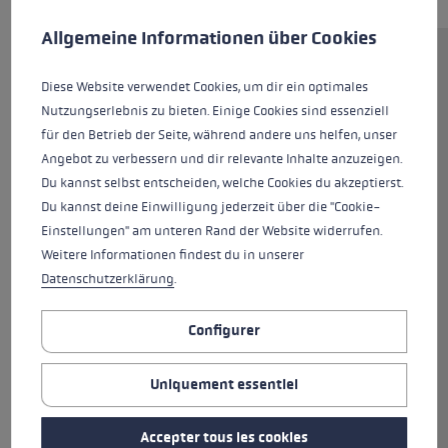
Préférences en matière de cookies
This website uses cookies to give you the best possible experience. Some c
Allgemeine Informationen über Cookies
Vous aimez vous dépenser en
Diese Website verwendet Cookies, um dir ein optimales
faisant de la marche nordique ?
Nutzungserlebnis zu bieten. Einige Cookies sind essenziell
Alors le Speed Pacer Lite est
für den Betrieb der Seite, während andere uns helfen, unser
votre partenaire idéal. Ce bâton
Angebot zu verbessern und dir relevante Inhalte anzuzeigen.
un brin léger, fabriqué à 85 % en
Du kannst selbst entscheiden, welche Cookies du akzeptierst.
carbone, est équipé du nouveau
Du kannst deine Einwilligung jederzeit über die "Cookie-
Nordic Shark. La technologie de
Einstellungen" am unteren Rand der Website widerrufen.
poignée à dragonne Nordic
Weitere Informationen findest du in unserer
Shark assure une transmission
Datenschutzerklärung
.
optimale de puissance ainsi
qu'un guidage et un contrôle
Configurer
précis. La dragonne se détache
de la poignée en un clin d'œil. La
pointe Speed Tip en métal
Uniquement essentiel
trempé est légèrement inclinée
vers l'avant pour une utilisation
Accepter tous les cookies