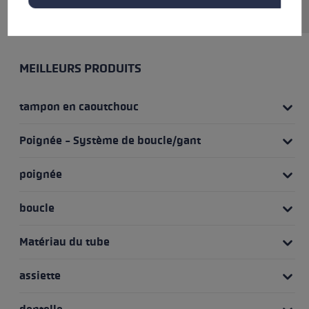
précise du bâton.
MEILLEURS PRODUITS
tampon en caoutchouc
Poignée - Système de boucle/gant
poignée
boucle
Matériau du tube
assiette