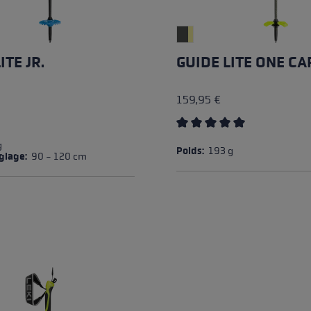
ITE JR.
GUIDE LITE ONE C
159,95 €
Average rating of 5 out of 
g
Poids:
193 g
églage:
90 - 120 cm