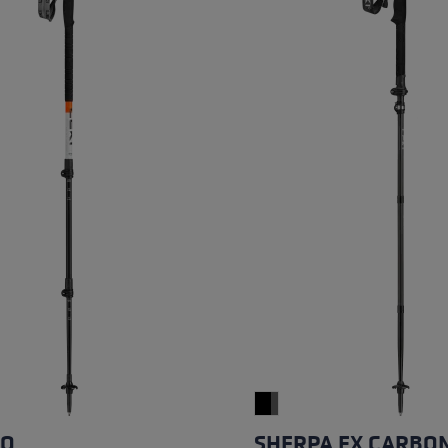
ébutants
tre taille de gants
plus →
LO
SHERPA FX CARBO