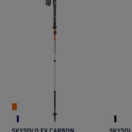
pour les d
Gants extra chauds
Trouvez vo
En savoir 
SKYSOLO FX CARBON
SKYSO