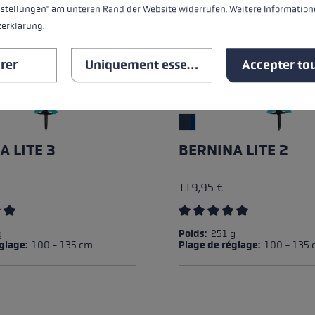
nstellungen" am unteren Rand der Website widerrufen. Weitere Informatione
zerklärung
.
rer
Uniquement essentiel
Accepter tou
A LITE 3
BERNINA LITE 2
119,95 €
ing of 5 out of 5 stars
Average rating of 5 out of 
g
Poids:
251 g
églage:
100 - 135 cm
Plage de réglage:
100 - 135