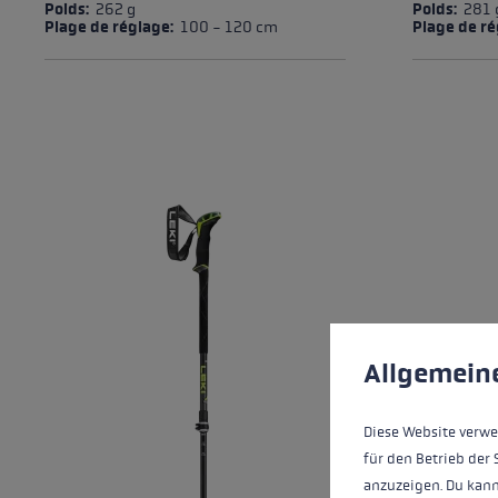
Average rating of 5 out of 5 stars
Average ra
Poids:
262 g
Poids:
281 
Plage de réglage:
100 - 120 cm
Plage de r
Préférences en mati
This website uses cookies
Allgemein
Diese Website verwe
für den Betrieb der 
anzuzeigen. Du kann