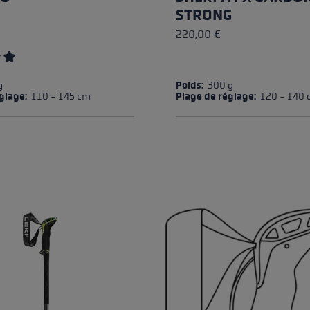
STRONG
220,00 €
ing of 5 out of 5 stars
g
Poids:
300 g
églage:
110 - 145 cm
Plage de réglage:
120 - 140