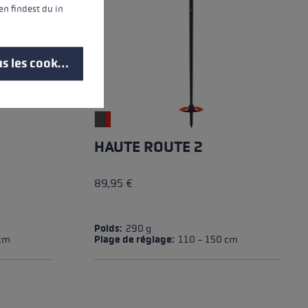
n findest du in
s les cookies
HAUTE ROUTE 2
89,95 €
5 stars
Poids:
290 g
 cm
Plage de réglage:
110 - 150 cm