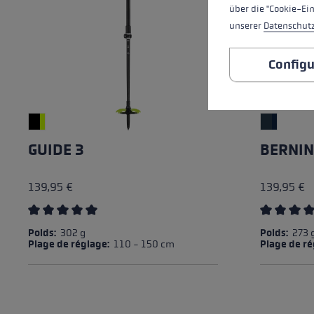
über die "Cookie-Ei
unserer
Datenschut
Configu
GUIDE 3
BERNIN
139,95 €
139,95 €
Average rating of 5 out of 5 stars
Average rat
Poids:
302 g
Poids:
273 
Plage de réglage:
110 - 150 cm
Plage de r