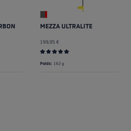
ARBON
MEZZA ULTRALITE
199,95 €
5 stars
Average rating of 5 out of 5 stars
Poids:
162 g