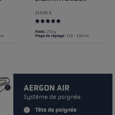
219,95 €
Average rating of 5 out of 5 stars
Poids:
272 g
 cm
Plage de réglage:
110 - 130 cm
AERGON AIR
1
Système de poignée
Tête de poignée
1