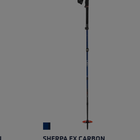
N
SHERPA FX CARBON