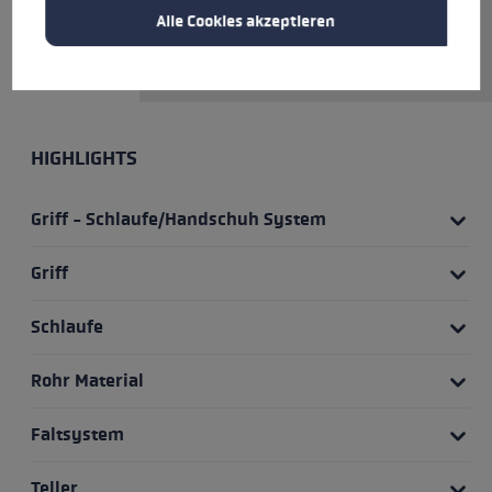
zusammenfalten. Teste den
Alle Cookies akzeptieren
optimalen Reisebegleiter aus
und überzeuge dich selbst!
HIGHLIGHTS
Griff - Schlaufe/Handschuh System
Griff
Schlaufe
Rohr Material
Faltsystem
Teller