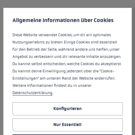
Cookie-Voreinstellungen
Diese Website verwendet Cookies, um eine bestmögliche Er
Allgemeine Informationen über Cookies
Mit dem neuen Traveller FX.One
Carbon bist du jetzt noch
schneller unterwegs! Der 181 g
Diese Website verwendet Cookies, um dir ein optimales
leichte Carbon Faltstock ist mit
Nutzungserlebnis zu bieten. Einige Cookies sind essenziell
dem neuen Nordic Shark
für den Betrieb der Seite, während andere uns helfen, unser
ausgestattet. Eine perfekte Griff
Angebot zu verbessern und dir relevante Inhalte anzuzeigen.
-Schlaufen-Technologie,
Du kannst selbst entscheiden, welche Cookies du akzeptierst.
konstruiert für die nordischen
Du kannst deine Einwilligung jederzeit über die "Cookie-
Disziplinen. Durch den neuen
Einstellungen" am unteren Rand der Website widerrufen.
Griff bekommst bei deinem
Weitere Informationen findest du in unserer
Workout exakte Führung,
Datenschutzerklärung
.
Kontrolle und Kraftübertragung
auf den Stock und kannst so
Konfigurieren
effektiv trainieren. Mithilfe des
Push Button lässt sich der Stock
Nur Essentiell
blitzschnell auf 35 cm Packmaß