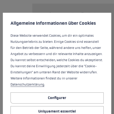
Avec le nouveau Traveller FX.One
Préférences en matière de cookies
Carbon, vous allez encore plus
This website uses cookies to give you the best possible experience. Some c
Allgemeine Informationen über Cookies
vite ! Le bâton pliable en
carbone de 181 g est équipé du
Diese Website verwendet Cookies, um dir ein optimales
nouveau Nordic Shark. Une
Nutzungserlebnis zu bieten. Einige Cookies sind essenziell
technologie de poignées et de
für den Betrieb der Seite, während andere uns helfen, unser
dragonnes parfaite, conçue pour
Angebot zu verbessern und dir relevante Inhalte anzuzeigen.
les disciplines nordiques. Grâce à
Du kannst selbst entscheiden, welche Cookies du akzeptierst.
cette nouvelle poignée, vous
Du kannst deine Einwilligung jederzeit über die "Cookie-
bénéficiez d'un guidage précis,
Einstellungen" am unteren Rand der Website widerrufen.
d'un contrôle et d'un transfert
Weitere Informationen findest du in unserer
de force sur le bâton qui
Datenschutzerklärung
.
permettent de gagner en
efficacité lors de votre
Configurer
entraînement. Le bouton-
poussoir permet de plier le bâton
Uniquement essentiel
en un clin d'œil et de le ramener