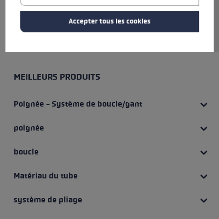
à une taille de 35 cm. Testez le
compagnon de voyage optimal
Accepter tous les cookies
et expérimentez l'excellence !
MEILLEURS PRODUITS
Poignée - Système de boucle/gant
poignée
boucle
Matériau du tube
système de pliage