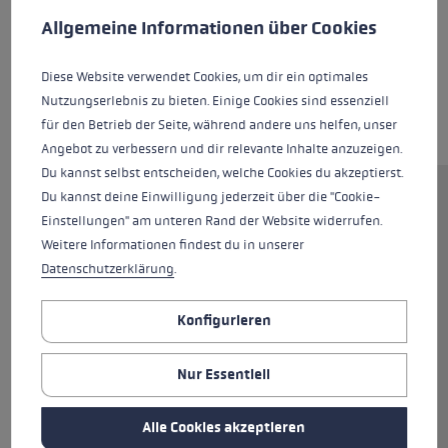
Allgemeine Informationen über Cookies
Diese Website verwendet Cookies, um dir ein optimales
Nutzungserlebnis zu bieten. Einige Cookies sind essenziell
für den Betrieb der Seite, während andere uns helfen, unser
Angebot zu verbessern und dir relevante Inhalte anzuzeigen.
Du kannst selbst entscheiden, welche Cookies du akzeptierst.
Du kannst deine Einwilligung jederzeit über die "Cookie-
Der WCR Venom Speed 3D ist der ideale
Einstellungen" am unteren Rand der Website widerrufen.
Skihandschuh für ambitionierte Skifahrer, die
Weitere Informationen findest du in unserer
ein bisschen Racing-Feeling spüren möchten.
Datenschutzerklärung
.
Flexible Silikonpads schützen deine Hände und
halten sie gleichzeitig warm. Die Mischung aus
Konfigurieren
Schaf- und Ziegenleder macht den Handschuh
extrem weich und komfortabel. Durch
Ziegenleder und Silicone Nash an der
Nur Essentiell
Innenhand hast du guten Grip und den Stock
auch bei höheren Geschwindigkeiten immer
Alle Cookies akzeptieren
fest im Griff.