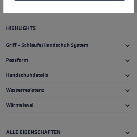
HIGHLIGHTS
Griff - Schlaufe/Handschuh System
Passform
Handschuhdetails
Wasserresistenz
Wärmelevel
ALLE EIGENSCHAFTEN