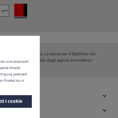
o
riori informazioni...
thlon, realizzato per te. La borsa per il Biathlon nel
arabina in modo ottimale dagli agenti atmosferici
ies sind essenziell
vante Inhalte
illigung jederzeit
n findest du in
ti i cookie