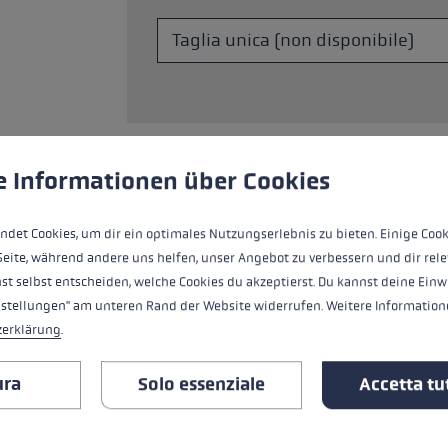
Accessori e pezzi di ricambi
king: la tecnica corretta per
nti
a taglia di guanti
okie
zza i cookie per garantire la migliore esperienza possibile.
Ulte
più →
e Informationen über Cookies
Ispirato dall'atleta professionista del bia
tipico design LEKI Racing protegge la c
ndet Cookies, um dir ein optimales Nutzungserlebnis zu bieten. Einige Cook
quando non sei in pista.
Seite, während andere uns helfen, unser Angebot zu verbessern und dir rele
st selbst entscheiden, welche Cookies du akzeptierst. Du kannst deine Einw
nstellungen" am unteren Rand der Website widerrufen. Weitere Informatione
zerklärung
.
TUTTE LE CARATTERISTICHE
ura
Solo essenziale
Accetta tut
RECENSIONI (1)