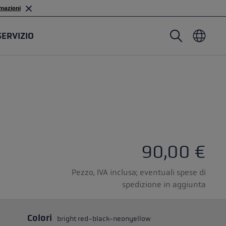
mazioni
SERVIZIO
Bastoni da nordic walking
Guanti da sci alpinismo
Copricapo
Trailrunning
Lunghezza fissa
Guanti impermeabili
Bastoni
Lunghezza regolabile
Moffole
Guanti
Gommini
Guanti leggeri
90,00 €
Pezzo, IVA inclusa; eventuali spese di
spedizione in aggiunta
stoncini
astoni
Colori
bright red-black-neonyellow