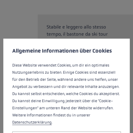
Stabile e leggero allo stesso
tempo, il bastone da ski tour
Preferenze per i cookie
Guide 3 sostiene in ogni
Questo sito Web utilizza i cookie per garantire la migliore es
escursione con gli sci. È dotato
Allgemeine Informationen über Cookies
del nuovo Aergon Air, che offre
ancora più comfort e controllo in
Diese Website verwendet Cookies, um dir ein optimales
un tour con gli sci. La speciale
Nutzungserlebnis zu bieten. Einige Cookies sind essenziell
tecnologia della cavità consente
für den Betrieb der Seite, während andere uns helfen, unser
una combinazione di
Angebot zu verbessern und dir relevante Inhalte anzuzeigen.
costruzione leggera. Le ampie
Du kannst selbst entscheiden, welche Cookies du akzeptierst.
superfici di supporto offrono il
Du kannst deine Einwilligung jederzeit über die "Cookie-
massimo sostegno in montagna.
Einstellungen" am unteren Rand der Website widerrufen.
Il retro del manico è
Weitere Informationen findest du in unserer
completamente gommato.
Datenschutzerklärung
.
L'ampia superficie di appoggio