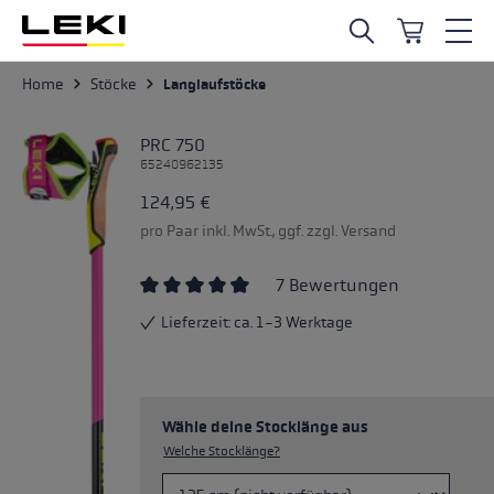
Zum Hauptinhalt springen
Home
Stöcke
Langlaufstöcke
PRC 750
65240962135
124,95 €
pro Paar inkl. MwSt., ggf. zzgl. Versand
7 Bewertungen
Durchschnittliche Bewertung von 4.71 von 
Lieferzeit: ca. 1-3 Werktage
Wähle deine Stocklänge aus
Welche Stocklänge?