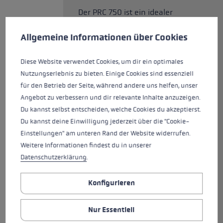
Der PRC 750 ist ein idealer
Cookie-Voreinstellungen
Diese Website verwendet Cookies, um eine bestmögliche Er
Trainingsstock aus Carbon. Er
überzeugt mit dem neuen
Allgemeine Informationen über Cookies
Nordic Shark, eine zu 100 % nur
für die nordischen Disziplinen
Diese Website verwendet Cookies, um dir ein optimales
entwickeltes Griff-Schlaufen-
Nutzungserlebnis zu bieten. Einige Cookies sind essenziell
System. Der Nordic Shark
für den Betrieb der Seite, während andere uns helfen, unser
garantiert dir die beste
Angebot zu verbessern und dir relevante Inhalte anzuzeigen.
Verbindung zwischen Hand und
Du kannst selbst entscheiden, welche Cookies du akzeptierst.
Stock und dadurch exakte
Du kannst deine Einwilligung jederzeit über die "Cookie-
Führung, Kontrolle und
Einstellungen" am unteren Rand der Website widerrufen.
Kraftübertragung. Mithilfe des
Weitere Informationen findest du in unserer
Shark-Loops lässt es sich in
Datenschutzerklärung
.
Sekundenschnelle ganz einfach
einklicken und mithilfe des
Konfigurieren
Quick Release Buttons noch
einfacher ausklicken als jemals
Nur Essentiell
zuvor. Die angepasste Speed