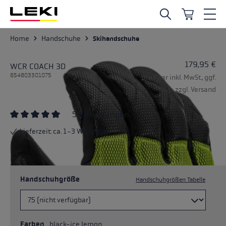
Zum Hauptinhalt springen
Home
Handschuhe
Skihandschuhe
179,95 €
WCR COACH 3D
654803301075
pro Paar inkl. MwSt., ggf.
zzgl. Versand
5 Bewertungen
Durchschnittliche Bewertung von 5 von 5 Sternen
Lieferzeit: ca. 1-3 Werktage
Handschuhgröße
Handschuhgrößen Tabelle
Farben
black-ice lemon