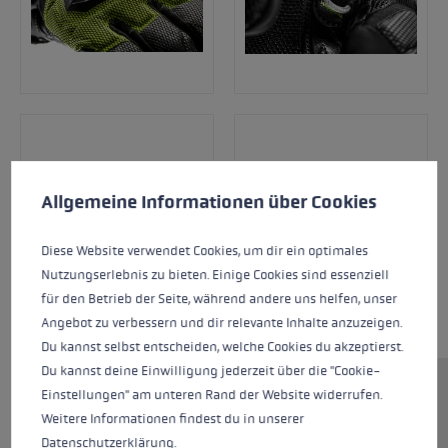
Cookie-Voreinstellungen
Diese Website verwendet Cookies, um eine bestmögliche Er
Allgemeine Informationen über Cookies
Diese Website verwendet Cookies, um dir ein optimales
Nutzungserlebnis zu bieten. Einige Cookies sind essenziell
für den Betrieb der Seite, während andere uns helfen, unser
Angebot zu verbessern und dir relevante Inhalte anzuzeigen.
Du kannst selbst entscheiden, welche Cookies du akzeptierst.
Du kannst deine Einwilligung jederzeit über die "Cookie-
Einstellungen" am unteren Rand der Website widerrufen.
Du willst Rennen fahren und brauchst einen
Weitere Informationen findest du in unserer
Handschuh, der alle deine Bewegungen
Datenschutzerklärung
.
unterstützt und dennoch ausreichend