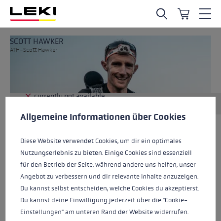
Skip to main content
SCOTT HAWKER
ATH-Scott Hawker
currently not available
Cookie preferences
This website uses cookies to give you the best possible experience. Some c
Allgemeine Informationen über Cookies
Diese Website verwendet Cookies, um dir ein optimales
ALL FEATURES
Nutzungserlebnis zu bieten. Einige Cookies sind essenziell
für den Betrieb der Seite, während andere uns helfen, unser
Angebot zu verbessern und dir relevante Inhalte anzuzeigen.
Du kannst selbst entscheiden, welche Cookies du akzeptierst.
Du kannst deine Einwilligung jederzeit über die "Cookie-
Einstellungen" am unteren Rand der Website widerrufen.