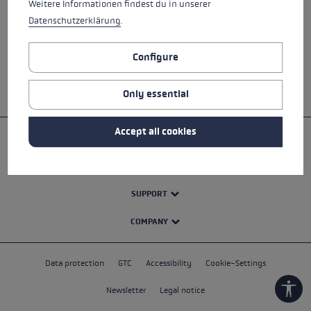
Weitere Informationen findest du in unserer
Datenschutzerklärung
.
Configure
Only essential
Accept all cookies
PRODUCTS
SPORTS
SUPPORT
COMPANY
Data protection
GTC
Accessibility
Cookie-Settings
Newsletter
Legal notice
Show