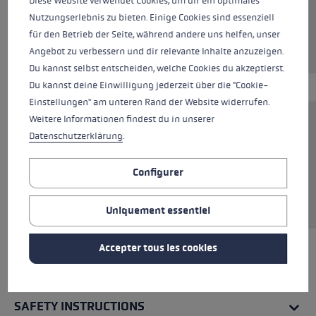
Diese Website verwendet Cookies, um dir ein optimales
Nutzungserlebnis zu bieten. Einige Cookies sind essenziell
für den Betrieb der Seite, während andere uns helfen, unser
Plus disponible
Angebot zu verbessern und dir relevante Inhalte anzuzeigen.
Du kannst selbst entscheiden, welche Cookies du akzeptierst.
Du kannst deine Einwilligung jederzeit über die "Cookie-
Einstellungen" am unteren Rand der Website widerrufen.
Weitere Informationen findest du in unserer
Ce t-shirt 100 % coton est le parfait article
Datenschutzerklärung
.
polyvalent pour tous les jours. Le matériau
respirant est agréablement doux sur la peau et
Configurer
assure un confort optimal, qu'il soit porté seul
ou sous un pull, une chemise ou une veste.
Uniquement essentiel
Accepter tous les cookies
TOUTES LES CARACTÉRISTIQUES
SAFETY INSTRUCTIONS