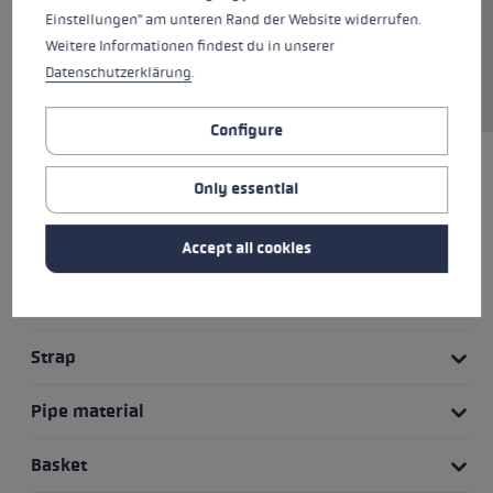
The EVO PAS grips offer a better
Einstellungen" am unteren Rand der Website widerrufen.
grip thanks to the finger
Weitere Informationen findest du in unserer
recesses, and the strap can be
Datenschutzerklärung
.
easily adjusted to fit your hand.
Configure
HIGHLIGHTS
Only essential
Grip - Strap/Glove System
Accept all cookies
Grip
Strap
Pipe material
Basket