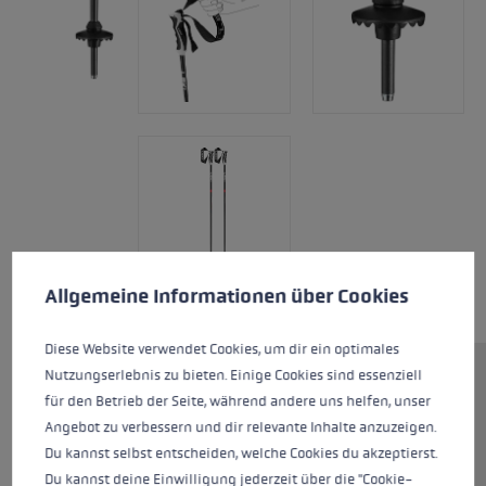
Cookie preferences
This website uses cookies to give you the best possible experience. Some c
Allgemeine Informationen über Cookies
Diese Website verwendet Cookies, um dir ein optimales
Nutzungserlebnis zu bieten. Einige Cookies sind essenziell
Light, sturdy, reliable - features
für den Betrieb der Seite, während andere uns helfen, unser
all found in the Neolite. The 16
Angebot zu verbessern und dir relevante Inhalte anzuzeigen.
mm aluminum shafts support
Du kannst selbst entscheiden, welche Cookies du akzeptierst.
comfortable use on the slopes.
Du kannst deine Einwilligung jederzeit über die "Cookie-