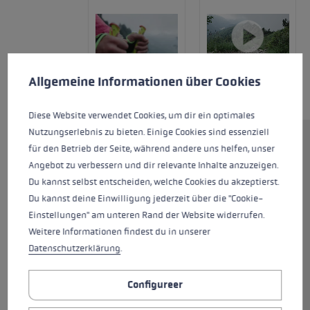
Cookie voorkeuren
Deze website maakt gebruik van cookies om de best mogelij
Allgemeine Informationen über Cookies
Diese Website verwendet Cookies, um dir ein optimales
Nutzungserlebnis zu bieten. Einige Cookies sind essenziell
De Evotrail FX.One TA is een
für den Betrieb der Seite, während andere uns helfen, unser
stabiele Trail Running stok voor
Angebot zu verbessern und dir relevante Inhalte anzuzeigen.
alle behoeften en maakt indruk
Du kannst selbst entscheiden, welche Cookies du akzeptierst.
met zijn vele details. De zeer
Du kannst deine Einwilligung jederzeit über die "Cookie-
sterke aluminium schacht heeft
Einstellungen" am unteren Rand der Website widerrufen.
een kurken grip en Trigger Shark
Weitere Informationen findest du in unserer
2.0. Hierdoor kan de strap snel
Datenschutzerklärung
.
op en van de stok worden
geklikt. De strap houdt de hand
Configureer
stevig op de stok bevestigd. Als