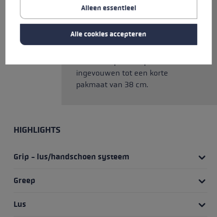
alternatief voor de strap kan ook
Alleen essentieel
een geschikte Trigger
handschoen worden gebruikt.
Alle cookies accepteren
Dankzij het Push Button Release
Mechanisme kan de stok met
één druk op de knop worden
ingevouwen tot een korte
pakmaat van 38 cm.
HIGHLIGHTS
Grip - lus/handschoen systeem
Greep
Lus