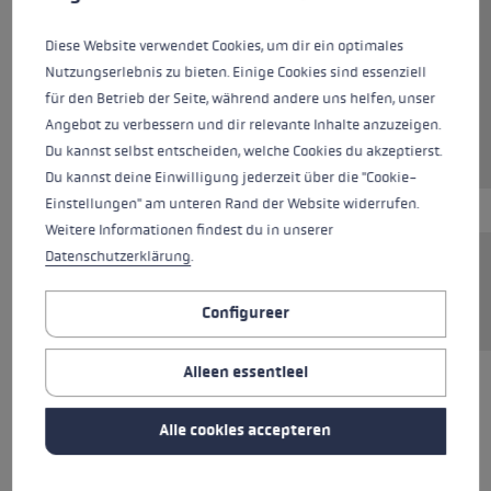
Diese Website verwendet Cookies, um dir ein optimales
Kleur
black
Nutzungserlebnis zu bieten. Einige Cookies sind essenziell
für den Betrieb der Seite, während andere uns helfen, unser
Angebot zu verbessern und dir relevante Inhalte anzuzeigen.
momenteel niet beschikbaar
Du kannst selbst entscheiden, welche Cookies du akzeptierst.
Du kannst deine Einwilligung jederzeit über die "Cookie-
Einstellungen" am unteren Rand der Website widerrufen.
Weitere Informationen findest du in unserer
Datenschutzerklärung
.
Flexibele hardmetalen tip, geschikt voor alle
LEKI trekkingstokken.
Configureer
Alleen essentieel
ALLE SPECIFICATIES
Alle cookies accepteren
REVIEWS (33)