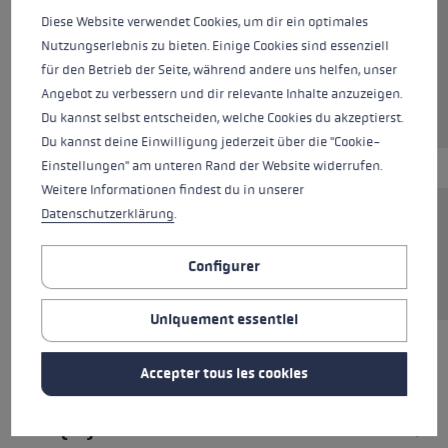
Couleurs
black
Diese Website verwendet Cookies, um dir ein optimales
Nutzungserlebnis zu bieten. Einige Cookies sind essenziell
für den Betrieb der Seite, während andere uns helfen, unser
Angebot zu verbessern und dir relevante Inhalte anzuzeigen.
Plus disponible
Du kannst selbst entscheiden, welche Cookies du akzeptierst.
Du kannst deine Einwilligung jederzeit über die "Cookie-
Einstellungen" am unteren Rand der Website widerrufen.
Weitere Informationen findest du in unserer
Datenschutzerklärung
.
Pointe robuste qui garantit une utilisation
précise des bâtons et une tenue parfaite sur
Configurer
presque tous les terrains.
Uniquement essentiel
Accepter tous les cookies
TOUTES LES CARACTÉRISTIQUES
AVIS (33)