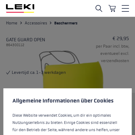
Ga naar de hoofdinhoud
Home
Accessoires
Beschermers
€ 29,95
GATE GUARD OPEN
864300112
per Paar incl. btw,
eventueel excl.
verzendkosten
Levertijd: ca. 1-3 werkdagen
Cookie voorkeuren
Deze website maakt gebruik van cookies om de best mogelij
Allgemeine Informationen über Cookies
Grootte
Diese Website verwendet Cookies, um dir ein optimales
Nutzungserlebnis zu bieten. Einige Cookies sind essenziell
Kleur
neonyellow
für den Betrieb der Seite, während andere uns helfen, unser