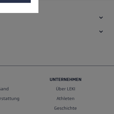
UNTERNEHMEN
sand
Über LEKI
rstattung
Athleten
Geschichte