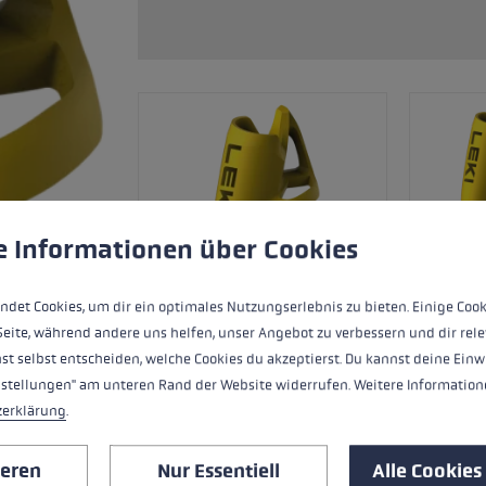
Zubehör & Ersatzteile
ne Handschuhgröße
hren →
ungen
ndet Cookies, um eine bestmögliche Erfahrung bieten zu kö
e Informationen über Cookies
ndet Cookies, um dir ein optimales Nutzungserlebnis zu bieten. Einige Cook
Seite, während andere uns helfen, unser Angebot zu verbessern und dir rele
st selbst entscheiden, welche Cookies du akzeptierst. Du kannst deine Einw
nstellungen" am unteren Rand der Website widerrufen. Weitere Informatione
zerklärung
.
Skiroller Wechselspitze für Fin Vario Sy
ieren
Nur Essentiell
Alle Cookies