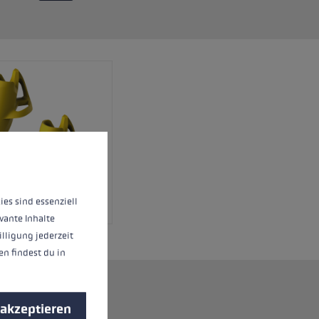
nnen.
Mehr Informationen ...
ies sind essenziell
vante Inhalte
illigung jederzeit
n findest du in
stem.
 akzeptieren