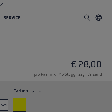
SERVICE
Nordic Walking Stöcke
Skitouren Handschuhe
Headwear
Trailrunning
Fixlänge
Wasserdichte Handschuhe
Stöcke
Vario
Fäustlinge
Handschuhe
€ 28,00
Gummipuffer
Leichte Handschuhe
pro Paar inkl. MwSt., ggf. zzgl. Versand
Farben
yellow
öcken