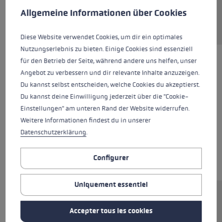
This website uses cookies to give you the best possible experience. Some c
Allgemeine Informationen über Cookies
Diese Website verwendet Cookies, um dir ein optimales
Nutzungserlebnis zu bieten. Einige Cookies sind essenziell
für den Betrieb der Seite, während andere uns helfen, unser
Angebot zu verbessern und dir relevante Inhalte anzuzeigen.
Du kannst selbst entscheiden, welche Cookies du akzeptierst.
Du kannst deine Einwilligung jederzeit über die "Cookie-
Einstellungen" am unteren Rand der Website widerrufen.
Weitere Informationen findest du in unserer
Datenschutzerklärung
.
Configurer
Uniquement essentiel
Pointe de ski de fond skating pour système
Accepter tous les cookies
d'embouts échangeables Fin Vario.