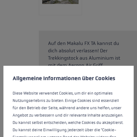
Auf den Makalu FX TA kannst du
dich absolut verlassen! Der
Trekkingstock aus Aluminium ist
mit dem Aergon Air Griff
Cookie-Voreinstellungen
Diese Website verwendet Cookies, um eine bestmögliche Er
ausgestattet. Die spezielle
Allgemeine Informationen über Cookies
Hohlraumtechnologie
ermöglicht eine Kombination
Diese Website verwendet Cookies, um dir ein optimales
aus Leichtbauweise mit großen,
Nutzungserlebnis zu bieten. Einige Cookies sind essenziell
unterstützenden Flächen, die
für den Betrieb der Seite, während andere uns helfen, unser
allen ergonomischen
Angebot zu verbessern und dir relevante Inhalte anzuzeigen.
Anforderungen deiner Hand
Du kannst selbst entscheiden, welche Cookies du akzeptierst.
entsprechen. Maximalen Grip
Du kannst deine Einwilligung jederzeit über die "Cookie-
und Kontrolle beim