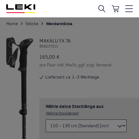
Zum Hauptinhalt springen
Home
Stöcke
Wanderstöcke
MAKALU FX TA
65620751S
165,00 €
pro Paar inkl. MwSt., ggf. zzgl. Versand
Lieferzeit: ca. 1-3 Werktage
Wähle deine Stocklänge aus
Welche Stocklänge?