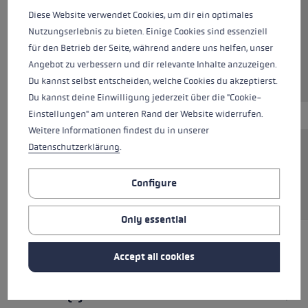
Colours
black-bright red-neonyellow
Diese Website verwendet Cookies, um dir ein optimales
Nutzungserlebnis zu bieten. Einige Cookies sind essenziell
für den Betrieb der Seite, während andere uns helfen, unser
Angebot zu verbessern und dir relevante Inhalte anzuzeigen.
currently not available
Du kannst selbst entscheiden, welche Cookies du akzeptierst.
Du kannst deine Einwilligung jederzeit über die "Cookie-
Einstellungen" am unteren Rand der Website widerrufen.
Weitere Informationen findest du in unserer
Datenschutzerklärung
.
The Thermo Drinkbelt is an insulating belt for
drinks that protects from freezing and keeps
Configure
drinks warm for up to four hours.
Only essential
Accept all cookies
ALL FEATURES
REVIEWS (1)