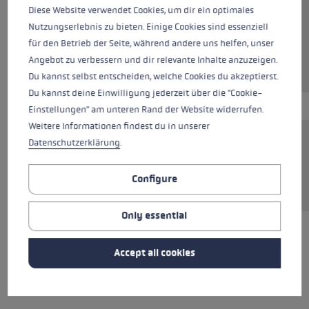
Diese Website verwendet Cookies, um dir ein optimales
Colours
black-bright red-neonyellow
Nutzungserlebnis zu bieten. Einige Cookies sind essenziell
für den Betrieb der Seite, während andere uns helfen, unser
Angebot zu verbessern und dir relevante Inhalte anzuzeigen.
Du kannst selbst entscheiden, welche Cookies du akzeptierst.
Du kannst deine Einwilligung jederzeit über die "Cookie-
Einstellungen" am unteren Rand der Website widerrufen.
Weitere Informationen findest du in unserer
Datenschutzerklärung
.
The Thermo Drinkbelt is an insulating belt for
drinks that protects from freezing and keeps
Configure
drinks warm for up to four hours.
Only essential
ALL FEATURES
Accept all cookies
REVIEWS (1)