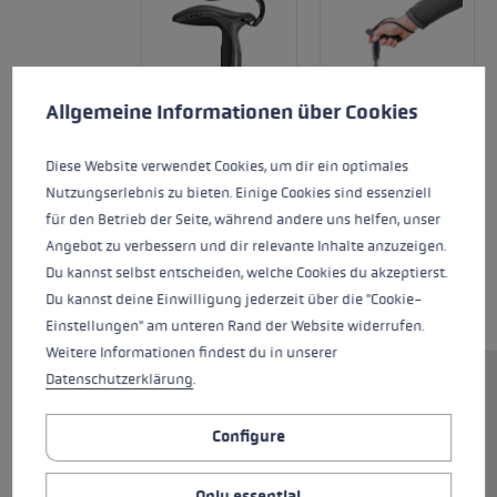
Cookie preferences
This website uses cookies to give you the best possible experience. Some c
Allgemeine Informationen über Cookies
Diese Website verwendet Cookies, um dir ein optimales
Nutzungserlebnis zu bieten. Einige Cookies sind essenziell
für den Betrieb der Seite, während andere uns helfen, unser
Angebot zu verbessern und dir relevante Inhalte anzuzeigen.
Du kannst selbst entscheiden, welche Cookies du akzeptierst.
Du kannst deine Einwilligung jederzeit über die "Cookie-
Einstellungen" am unteren Rand der Website widerrufen.
Weitere Informationen findest du in unserer
Datenschutzerklärung
.
The ergonomic, edge-free outer
shape and the wide gripping
Configure
surface provide a good hold and
maximum comfort. The
Only essential