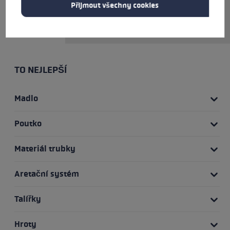
Přijmout všechny cookies
stavu jsou hole Super Micro
ideálními holemi pro cestování.
TO NEJLEPŠÍ
Madlo
Poutko
Materiál trubky
Aretační systém
Talířky
Hroty