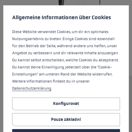
Předvolby cookies
Tato webová stránka používá soubory cookie k zajištění co n
Allgemeine Informationen über Cookies
Diese Website verwendet Cookies, um dir ein optimales
Nutzungserlebnis zu bieten. Einige Cookies sind essenziell
für den Betrieb der Seite, während andere uns helfen, unser
Angebot zu verbessern und dir relevante Inhalte anzuzeigen.
Du kannst selbst entscheiden, welche Cookies du akzeptierst.
Du kannst deine Einwilligung jederzeit über die "Cookie-
Einstellungen" am unteren Rand der Website widerrufen.
Weitere Informationen findest du in unserer
Ergonomický vnější tvar bez
Datenschutzerklärung
.
hran a široká úchopová plocha
zajišťují držení a maximální
Konfigurovat
pohodlí. Inovativní technologie
dutin v rukojeti zajišťuje
Pouze základní
absolutní lehkost. Díky velikosti
pouhých 46 cm ve sbaleném