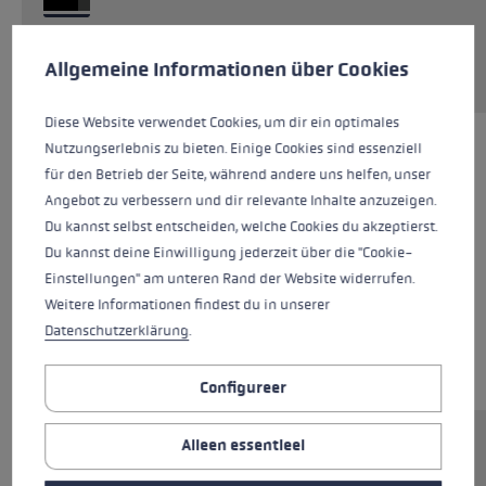
Cookie voorkeuren
Aanvraag van reserveonderdelen
This website uses cookies to give you the best possible experience. Some c
Allgemeine Informationen über Cookies
Diese Website verwendet Cookies, um dir ein optimales
Nutzungserlebnis zu bieten. Einige Cookies sind essenziell
für den Betrieb der Seite, während andere uns helfen, unser
Angebot zu verbessern und dir relevante Inhalte anzuzeigen.
Du kannst selbst entscheiden, welche Cookies du akzeptierst.
Du kannst deine Einwilligung jederzeit über die "Cookie-
Einstellungen" am unteren Rand der Website widerrufen.
Weitere Informationen findest du in unserer
Datenschutzerklärung
.
Configureer
Alleen essentieel
Ersatzsegment (Mittelteil) für LEKI FX Stöcke.
Abmessungen: 16x305mm. Rohrmaterial: