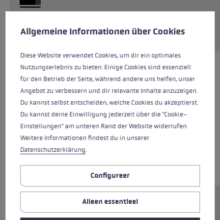
Cookie voorkeuren
Aanvraag van reserveonderdelen
This website uses cookies to give you the best possible experience. Some c
Allgemeine Informationen über Cookies
Diese Website verwendet Cookies, um dir ein optimales
Nutzungserlebnis zu bieten. Einige Cookies sind essenziell
für den Betrieb der Seite, während andere uns helfen, unser
Angebot zu verbessern und dir relevante Inhalte anzuzeigen.
Du kannst selbst entscheiden, welche Cookies du akzeptierst.
Du kannst deine Einwilligung jederzeit über die "Cookie-
Einstellungen" am unteren Rand der Website widerrufen.
Weitere Informationen findest du in unserer
Datenschutzerklärung
.
Configureer
Alleen essentieel
Ersatzsegment (Mittelteil) für LEKI FX.One
Stöcke. Abmessungen: 14x338mm.