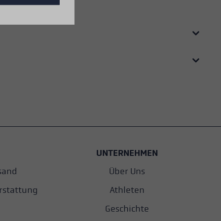
UNTERNEHMEN
sand
Über Uns
rstattung
Athleten
Geschichte