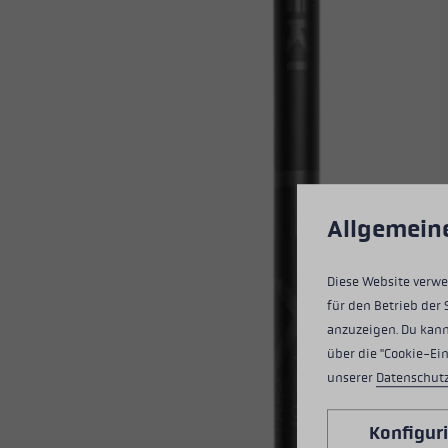
Wasserdichte Handschuhe
Ski Roller
Zubehör
Zubehör
Finde dei
Extra Warme Handschuhe
Mehr erfa
 Erfahrung bieten zu können.
Mehr Informationen ...
Cookie-Voreinstell
Allgemein
Diese Website verwe
für den Betrieb der 
anzuzeigen. Du kann
über die "Cookie-Ei
unserer
Datenschut
Konfigur