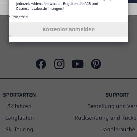
jederzeit widerrufen werden. Es gelten die
AGB
und
Datenschutzbestimmungen
.*
* Pflichtfeld
ALLE EIGENSCHAFTEN
Kostenlos anmelden
SICHERHEITSHINWEISE
SPORTARTEN
SUPPORT
Skifahren
Bestellung und Ver
Langlaufen
Rücksendung und Rücke
Ski Touring
Händlersuche