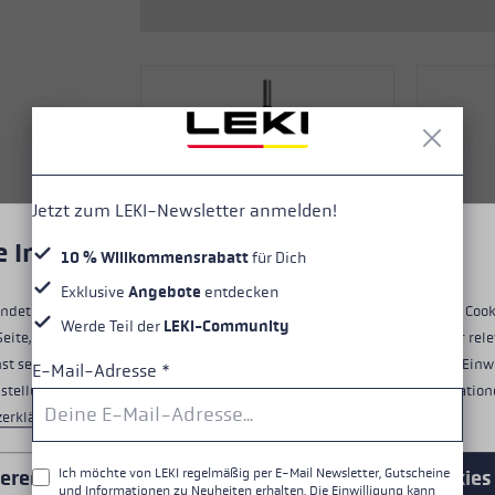
Zubehör & Ersatzteile
ne Handschuhgröße
hren →
Jetzt zum LEKI-Newsletter anmelden!
ungen
e Informationen über Cookies
10 % Willkommensrabatt
für Dich
Exklusive
Angebote
entdecken
ndet Cookies, um dir ein optimales Nutzungserlebnis zu bieten. Einige Cook
Werde Teil der
LEKI-Community
Seite, während andere uns helfen, unser Angebot zu verbessern und dir rele
st selbst entscheiden, welche Cookies du akzeptierst. Du kannst deine Einw
E-Mail-Adresse
*
nstellungen" am unteren Rand der Website widerrufen. Weitere Informatione
zerklärung
.
Ersatzsegment (Mittelteil) für LEKI FX
Aluminium.
Ich möchte von LEKI regelmäßig per E-Mail Newsletter, Gutscheine
ieren
Nur Essentiell
Alle Cookies
und Informationen zu Neuheiten erhalten. Die Einwilligung kann