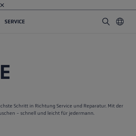
SERVICE
Nordic Walking Stöcke
Skitouren Handschuhe
Headwear
Trailrunning
Fixlänge
Wasserdichte Handschuhe
Stöcke
E
Vario
Fäustlinge
Handschuhe
Gummipuffer
Leichte Handschuhe
hste Schritt in Richtung Service und Reparatur. Mit der
schen - schnell und leicht für jedermann.
öcken