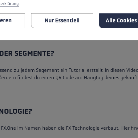
zerklärung
.
ieren
Nur Essentiell
Alle Cookies
 DER SEGMENTE?
send zu jedem Segement ein Tutorial erstellt. In diesen Videos 
Außerdem findest du einen QR Code am Hangtag deines gekauften
NOLOGIE?
 FX.One im Namen haben die FX Technologie verbaut. Hier find