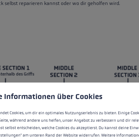
ck selbst reparieren kannst oder wo dir geholfen wird.
ungen
ndet Cookies, um eine bestmögliche Erfahrung bieten zu kö
e Informationen über Cookies
ndet Cookies, um dir ein optimales Nutzungserlebnis zu bieten. Einige Cook
Seite, während andere uns helfen, unser Angebot zu verbessern und dir rele
st selbst entscheiden, welche Cookies du akzeptierst. Du kannst deine Einw
nstellungen" am unteren Rand der Website widerrufen. Weitere Informatione