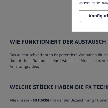
unserer
Datenschut
Konfigur
WIE FUNKTIONIERT DER AUSTAUSCH
Das Austauschverfahren ist patentiert. Wir haben dir pas
durchführst. Du findest eine Liste dieser Videos hier. 
Anleitungsvideo.
WELCHE STÖCKE HABEN DIE FX TECH
Alle unsere
Faltstöcke
mit der der Bezeichnung FX oder