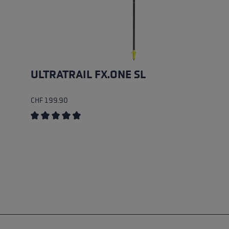
ULTRATRAIL FX.ONE SL
CHF 199.90
en
Durchschnittliche Bewertung von 4.5 von 5 Sternen