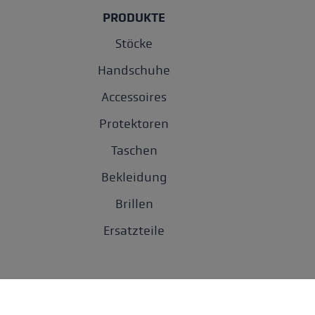
PRODUKTE
Stöcke
Handschuhe
Accessoires
Protektoren
Taschen
Bekleidung
Brillen
Ersatzteile