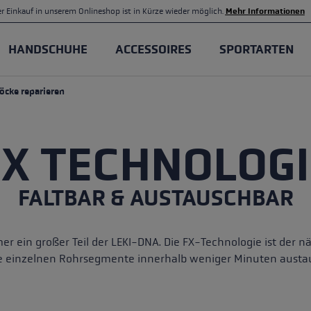
r Einkauf in unserem Onlineshop ist in Kürze wieder möglich.
Mehr Informationen
HANDSCHUHE
ACCESSOIRES
SPORTARTEN
töcke reparieren
öcke
Handschuhe
uf
 Know-how
Trail Running Stöcke
Langlaufhandschuhe
Bekleidung
Skitouren
ning Handschuhe
le von Trail Running Stöcken
Wettkampf
Damen Handschuhe
Stöcke
 Ersatzteile Stöcke
FX TECHNOLOGI
töcke
lking Handschuhe
he
t Stöcken: Vorteile & Tipps
Training
Lobster
Handschuhe
FALTBAR & AUSTAUSCHBAR
Handschuhe
ke, Trail Running Stöcke
Cross Trail
c Walking Stöcke: Was ist
schied?
stöcke
lking
Service
 ein großer Teil der LEKI-DNA. Die FX-Technologie ist der näc
die einzelnen Rohrsegmente innerhalb weniger Minuten austau
e Stocklänge
hen
Finde deine Stocklänge
king: Die richtige Technik
igen
he
Pflege und Wartung von St
ger