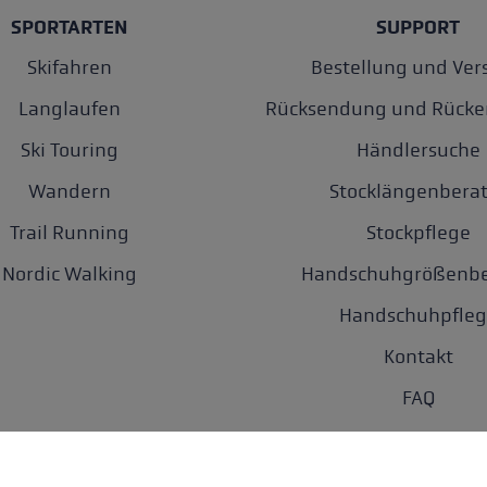
SPORTARTEN
SUPPORT
Skifahren
Bestellung und Ver
Langlaufen
Rücksendung und Rücke
Ski Touring
Händlersuche
Wandern
Stocklängenberat
Trail Running
Stockpflege
Nordic Walking
Handschuhgrößenbe
Handschuhpfleg
Kontakt
FAQ