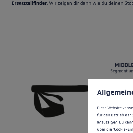
Ersatzteilfinder
. Wir zeigen dir dann wie du deinen Sto
Cookie-Voreinstell
Diese Website verwe
Allgemein
Diese Website verwe
für den Betrieb der 
anzuzeigen. Du kann
über die "Cookie-Ei