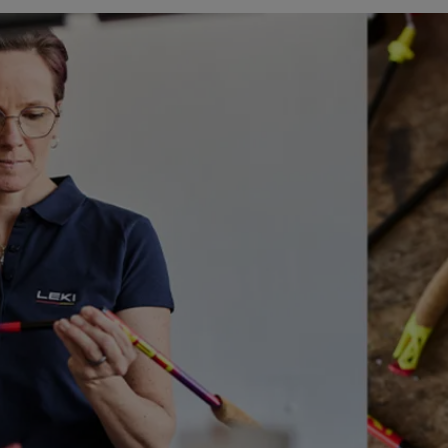
Zubehör & Ersatzteile
ne Handschuhgröße
hren →