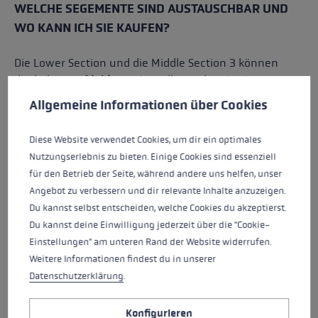
WELCHE SEGEMENTE SIND AUSTAUSCHBAR UND
WO KANN ICH SIE KAUFEN?
Die Lower Section und die Middle Section 3 können
direkt hier auf
leki.com
bestellt werden. Die Reperatur
Cookie-Voreinstellungen
Diese Website verwendet Cookies, um eine bestmögliche Er
lässt sich schnell und einfach zu Hause durchführen.
Allgemeine Informationen über Cookies
Die anderen Segemente können profesionell vom
Händler oder unserem LEKI Service Team ersetzt
Diese Website verwendet Cookies, um dir ein optimales
werden. Um dein passendes Ersatzteil zu finden nutze
Nutzungserlebnis zu bieten. Einige Cookies sind essenziell
einfach unseren
Ersatzteilfinder
. Wir zeigen dir dann
für den Betrieb der Seite, während andere uns helfen, unser
wie du deinen Stock selbst reparieren kannst oder wo
Angebot zu verbessern und dir relevante Inhalte anzuzeigen.
dir geholfen wird.
Du kannst selbst entscheiden, welche Cookies du akzeptierst.
Du kannst deine Einwilligung jederzeit über die "Cookie-
Einstellungen" am unteren Rand der Website widerrufen.
Weitere Informationen findest du in unserer
Datenschutzerklärung
.
Konfigurieren