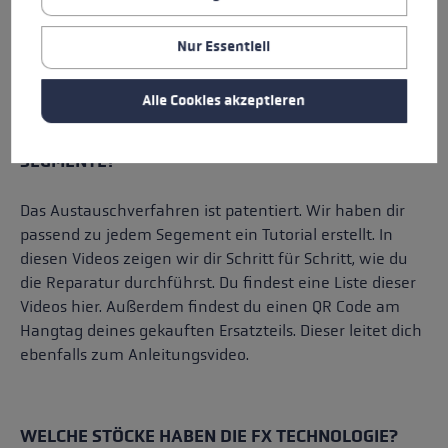
Nur Essentiell
Alle Cookies akzeptieren
WIE FUNKTIONIERT DER AUSTAUSCH DER
SEGMENTE?
Das Austauschverfahren ist patentiert. Wir haben dir
passend zu jedem Segement ein Tutorial erstellt. In
diesen Videos zeigen wir dir Schritt für Schritt, wie du
die Reparatur durchführst. Du findest eine Liste dieser
Videos hier. Außerdem findest du einen QR Code am
Hangtag deines gekauften Ersatzteils. Dieser leitet dich
ebenfalls zum Anleitungsvideo.
WELCHE STÖCKE HABEN DIE FX TECHNOLOGIE?